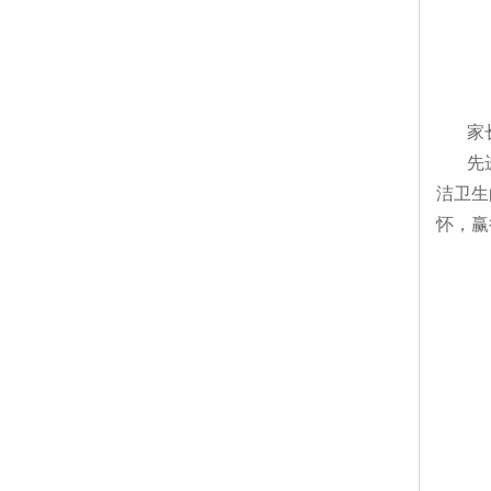
家长会
先进的
洁卫生
怀，赢